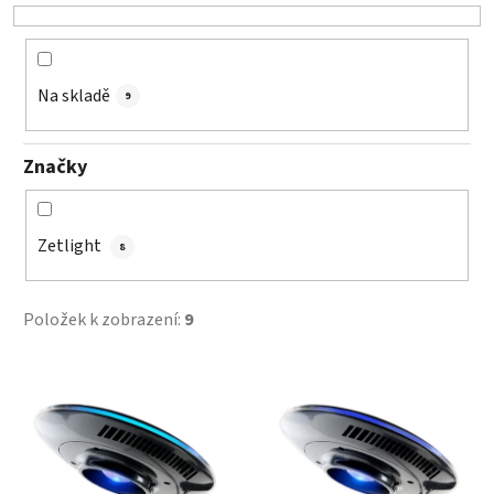
o
d
u
k
Na skladě
9
t
ů
Značky
Zetlight
8
Položek k zobrazení:
9
V
ý
p
i