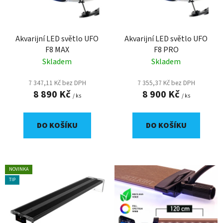
s
p
r
o
Akvarijní LED světlo UFO
Akvarijní LED světlo UFO
F8 MAX
F8 PRO
d
Skladem
Skladem
u
k
7 347,11 Kč bez DPH
7 355,37 Kč bez DPH
t
8 890 Kč
8 900 Kč
/ ks
/ ks
ů
DO KOŠÍKU
DO KOŠÍKU
NOVINKA
TIP