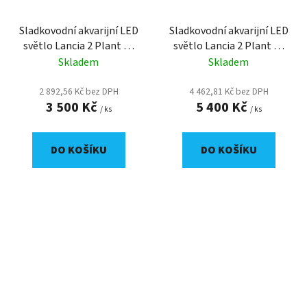
Sladkovodní akvarijní LED
Sladkovodní akvarijní LED
světlo Lancia 2 Plant 30
světlo Lancia 2 Plant 75
cm
cm
Skladem
Skladem
2 892,56 Kč bez DPH
4 462,81 Kč bez DPH
3 500 Kč
5 400 Kč
/ ks
/ ks
DO KOŠÍKU
DO KOŠÍKU