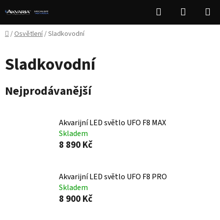
Přejít
Hledat
NÁKUPN
na
KOŠÍK
obsah
Domů
/
Osvětlení
/
Sladkovodní
Sladkovodní
Nejprodávanější
Akvarijní LED světlo UFO F8 MAX
Skladem
8 890 Kč
Akvarijní LED světlo UFO F8 PRO
Skladem
8 900 Kč