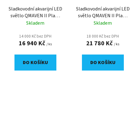
Sladkovodní akvarijní LED
Sladkovodní akvarijní LED
světlo QMAVEN II Plant
světlo QMAVEN II Plant
160 W
210 W
Skladem
Skladem
14 000 Kč bez DPH
18 000 Kč bez DPH
16 940 Kč
21 780 Kč
/ ks
/ ks
DO KOŠÍKU
DO KOŠÍKU