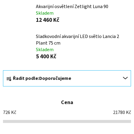
Akvarijní osvětlení Zetlight Luna 90
Skladem
12 460 Kč
Sladkovodní akvarijní LED světlo Lancia 2
Plant 75 cm
Skladem
5 400 Kč
Ř
Řadit podle:
Doporučujeme
a
z
e
Cena
n
í
726
Kč
21780
Kč
p
r