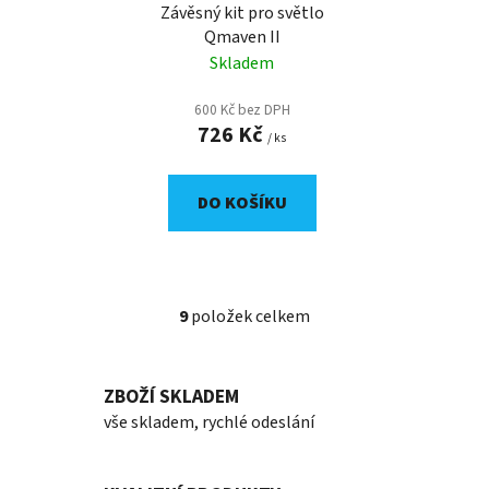
Závěsný kit pro světlo
Qmaven II
Skladem
600 Kč bez DPH
726 Kč
/ ks
DO KOŠÍKU
9
položek celkem
O
v
l
ZBOŽÍ SKLADEM
á
d
vše skladem, rychlé odeslání
a
c