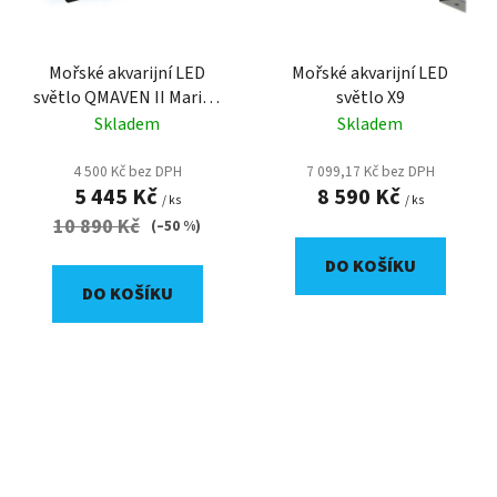
Mořské akvarijní LED
Mořské akvarijní LED
světlo QMAVEN II Marine
světlo X9
90 W
Skladem
Skladem
4 500 Kč bez DPH
7 099,17 Kč bez DPH
5 445 Kč
8 590 Kč
/ ks
/ ks
10 890 Kč
(–50 %)
DO KOŠÍKU
DO KOŠÍKU