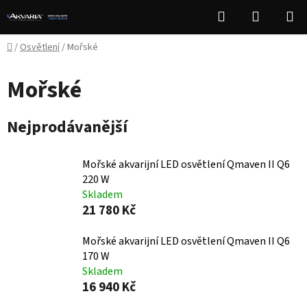
Přejít
Hledat
NÁKUPN
na
KOŠÍK
obsah
Domů
/
Osvětlení
/
Mořské
Mořské
Nejprodávanější
Mořské akvarijní LED osvětlení Qmaven II Q6
220 W
Skladem
21 780 Kč
Mořské akvarijní LED osvětlení Qmaven II Q6
170 W
Skladem
16 940 Kč