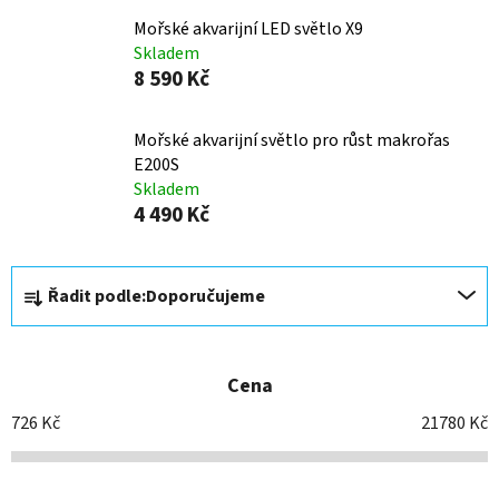
Mořské akvarijní LED světlo X9
Skladem
8 590 Kč
Mořské akvarijní světlo pro růst makrořas
E200S
Skladem
4 490 Kč
Ř
Řadit podle:
Doporučujeme
a
z
e
Cena
n
í
726
Kč
21780
Kč
p
r