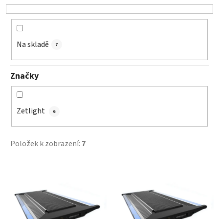
o
d
u
k
Na skladě
7
t
ů
Značky
Zetlight
6
Položek k zobrazení:
7
V
ý
p
i