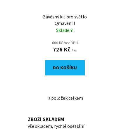
Závěsný kit pro světlo
Qmaven II
Skladem
600 Kč bez DPH
726 Kč
/ ks
DO KOŠÍKU
7
položek celkem
O
v
l
ZBOŽÍ SKLADEM
á
d
vše skladem, rychlé odeslání