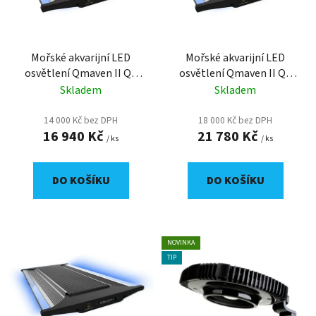
s
p
r
o
Mořské akvarijní LED
Mořské akvarijní LED
osvětlení Qmaven II Q6
osvětlení Qmaven II Q6
d
170 W
220 W
Skladem
Skladem
u
k
14 000 Kč bez DPH
18 000 Kč bez DPH
t
16 940 Kč
21 780 Kč
/ ks
/ ks
ů
DO KOŠÍKU
DO KOŠÍKU
NOVINKA
TIP