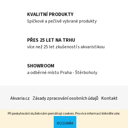
a
c
í
KVALITNÍ PRODUKTY
p
špičkové a pečlivě vybrané produkty
r
v
k
PŘES 25 LET NA TRHU
y
více než 25 let zkušeností s akvaristikou
v
ý
p
SHOWROOM
i
a odběrné místo Praha - Štěrboholy
s
u
Z
á
Akvaria.cz
Zásady zpracování osobních údajů
Kontakt
p
a
Při poskytování služeb nám pomáhají cookies. Pro více informací klikněte
zde
.
t
Vytvořil Shoptet
ROZUMÍM
í
Copyright 2026
Akvaria.cz
. Všechna práva vyhrazena.