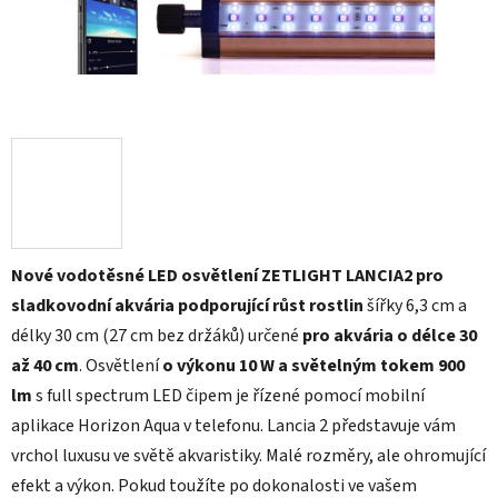
Nové vodotěsné LED osvětlení ZETLIGHT LANCIA2 pro
sladkovodní akvária podporující růst rostlin
šířky 6,3 cm a
délky 30 cm (27 cm bez držáků) určené
pro akvária o délce 30
až 40 cm
. Osvětlení
o výkonu 10 W a světelným tokem 900
lm
s full spectrum LED čipem je řízené pomocí mobilní
aplikace Horizon Aqua v telefonu. Lancia 2
představuje vám
vrchol luxusu ve světě akvaristiky. Malé rozměry, ale ohromující
efekt a výkon. Pokud toužíte po dokonalosti ve vašem