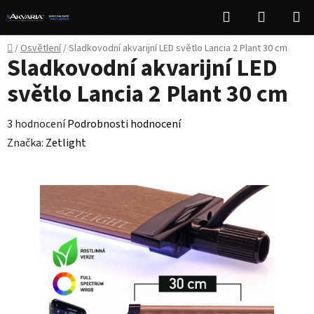
Přejít
Hledat
NÁKUPN
na
KOŠÍK
obsah
Domů
/
Osvětlení
/
Sladkovodní akvarijní LED světlo Lancia 2 Plant 30 cm
Sladkovodní akvarijní LED
světlo Lancia 2 Plant 30 cm
Průměrné
3 hodnocení
Podrobnosti hodnocení
hodnocení
Značka:
Zetlight
produktu
je
5,0
z
5
hvězdiček.