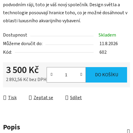
podvodním ráji, toto je váš nový společník. D
esign světla a
technologie posouvají hranice toho, co je možné dosáhnout v
oblasti luxusního akvarijního vybavení.
Dostupnost
Skladem
Můžeme doručit do:
11.8.2026
Kód:
602
3 500 Kč
DO KOŠÍKU
2 892,56 Kč bez DPH
Měrná cena:
Tisk
Zeptat se
Sdílet
Popis