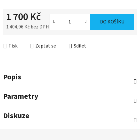
1 700 Kč
DO KOŠÍKU
1 404,96 Kč bez DPH
Měrná cena:
Tisk
Zeptat se
Sdílet
Popis
Parametry
Diskuze
Z