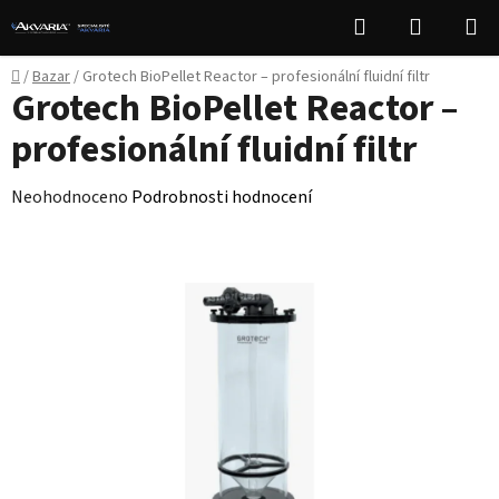
Přejít
Hledat
NÁKUPN
na
KOŠÍK
obsah
Domů
/
Bazar
/
Grotech BioPellet Reactor – profesionální fluidní filtr
Grotech BioPellet Reactor –
profesionální fluidní filtr
Průměrné
Neohodnoceno
Podrobnosti hodnocení
hodnocení
produktu
je
0,0
z
5
hvězdiček.